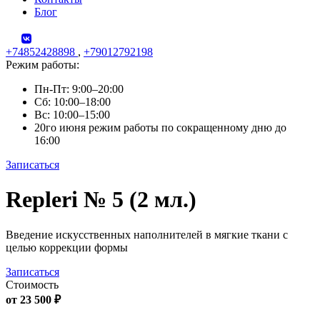
Блог
+74852428898
,
+79012792198
Режим работы:
Пн-Пт: 9:00–20:00
Сб: 10:00–18:00
Вс: 10:00–15:00
20го июня режим работы по сокращенному дню до
16:00
Записаться
Skip
Repleri № 5 (2 мл.)
to
content
Введение искусственных наполнителей в мягкие ткани с
целью коррекции формы
Записаться
Стоимость
от 23 500 ₽