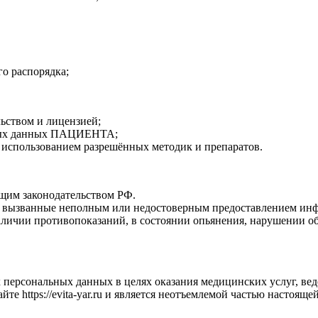
о распорядка;
льством и лицензией;
ьных данных ПАЦИЕНТА;
использованием разрешённых методик и препаратов.
ющим законодательством РФ.
ия, вызванные неполным или недостоверным предоставлением
личии противопоказаний, в состоянии опьянения, нарушении об
 персональных данных в целях оказания медицинских услуг, ве
е https://evita-yar.ru и является неотъемлемой частью настояще