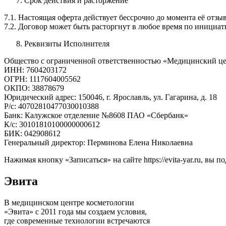
Срок действия и расторжение
7.1. Настоящая оферта действует бессрочно до момента её отзыв
7.2. Договор может быть расторгнут в любое время по инициати
Реквизиты Исполнителя
Общество с ограниченной ответственностью «Медицинский ц
ИНН: 7604203172
ОГРН: 1117604005562
ОКПО: 38878679
Юридический адрес: 150046, г. Ярославль, ул. Гагарина, д. 18
Р/с: 40702810477030010388
Банк: Калужское отделение №8608 ПАО «Сбербанк»
К/с: 30101810100000000612
БИК: 042908612
Генеральный директор: Перминова Елена Николаевна
Нажимая кнопку «Записаться» на сайте https://evita-yar.ru, в
Эвита
В медицинском центре косметологии
«Эвита» с 2011 года мы создаем условия,
где современные технологии встречаются