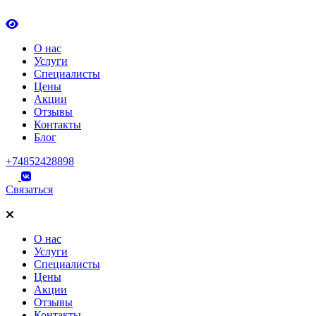
О нас
Услуги
Специалисты
Цены
Акции
Отзывы
Контакты
Блог
+74852428898
Связаться
О нас
Услуги
Специалисты
Цены
Акции
Отзывы
Контакты