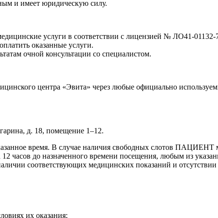
нным и имеет юридическую силу.
цинские услуги в соответствии с лицензией № ЛО41-01132-76/
оплатить оказанные услуги.
льтатам очной консультации со специалистом.
едицинского центра «Эвита» через любые официально использ
агарина, д. 18, помещение 1–12.
 указанное время. В случае наличия свободных слотов ПАЦИЕНТ 
за 12 часов до назначенного времени посещения, любым из указа
личии соответствующих медицинских показаний и отсутствии 
ловиях их оказания;