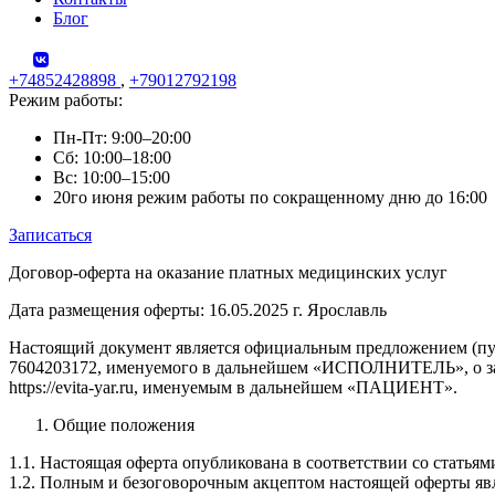
Блог
+74852428898
,
+79012792198
Режим работы:
Пн-Пт: 9:00–20:00
Сб: 10:00–18:00
Вс: 10:00–15:00
20го июня режим работы по сокращенному дню до 16:00
Записаться
Skip
Договор-оферта на оказание платных медицинских услуг
to
Дата размещения оферты: 16.05.2025 г. Ярославль
content
Настоящий документ является официальным предложением (пу
7604203172, именуемого в дальнейшем «ИСПОЛНИТЕЛЬ», о зак
https://evita-yar.ru, именуемым в дальнейшем «ПАЦИЕНТ».
Общие положения
1.1. Настоящая оферта опубликована в соответствии со статья
1.2. Полным и безоговорочным акцептом настоящей оферты явля