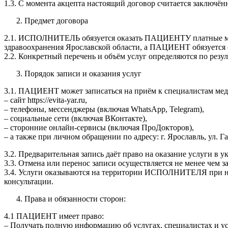
1.3. С момента акцепта настоящий договор считается заключё
Предмет договора
2.1. ИСПОЛНИТЕЛЬ обязуется оказать ПАЦИЕНТУ платные меди
здравоохранения Ярославской области, а ПАЦИЕНТ обязуется 
2.2. Конкретный перечень и объём услуг определяются по резу
Порядок записи и оказания услуг
3.1. ПАЦИЕНТ может записаться на приём к специалистам м
– сайт https://evita-yar.ru,
– телефоны, мессенджеры (включая WhatsApp, Telegram),
– социальные сети (включая ВКонтакте),
– сторонние онлайн-сервисы (включая ПроДокторов),
– а также при личном обращении по адресу: г. Ярославль, ул. Г
3.2. Предварительная запись даёт право на оказание услуги в
3.3. Отмена или перенос записи осуществляется не менее чем 
3.4. Услуги оказываются на территории ИСПОЛНИТЕЛЯ при на
консультации.
Права и обязанности сторон:
4.1 ПАЦИЕНТ имеет право:
– Получать полную информацию об услугах, специалистах и ус