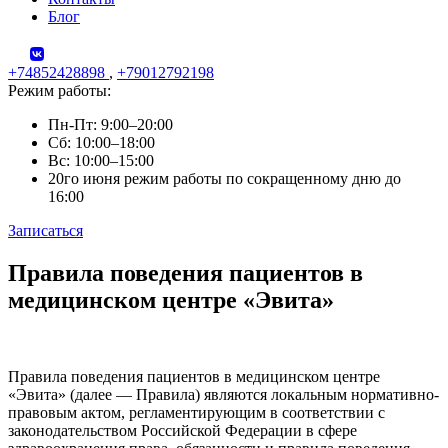
Блог
+74852428898
,
+79012792198
Режим работы:
Пн-Пт: 9:00–20:00
Сб: 10:00–18:00
Вс: 10:00–15:00
20го июня режим работы по сокращенному дню до
16:00
Записаться
Skip
Правила поведения пациентов в
to
медицинском центре «Эвита»
content
Правила поведения пациентов в медицинском центре
«Эвита» (далее — Правила) являются локальным нормативно-
правовым актом, регламентирующим в соответствии с
законодательством Российской Федерации в сфере