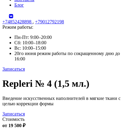
Блог
+74852428898
,
+79012792198
Режим работы:
Пн-Пт: 9:00–20:00
Сб: 10:00–18:00
Вс: 10:00–15:00
20го июня режим работы по сокращенному дню до
16:00
Записаться
Skip
Repleri № 4 (1,5 мл.)
to
content
Введение искусственных наполнителей в мягкие ткани с
целью коррекции формы
Записаться
Стоимость
от 19 500 ₽