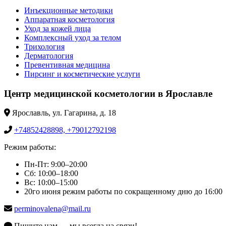
Инъекционные методики
Аппаратная косметология
Уход за кожей лица
Комплексный уход за телом
Трихология
Дерматология
Превентивная медицина
Пирсинг и косметические услуги
Центр медицинской косметологии в Ярославле
Ярославль, ул. Гагарина, д. 18
+74852428898, +79012792198
Режим работы:
Пн-Пт: 9:00–20:00
Сб: 10:00–18:00
Вс: 10:00–15:00
20го июня режим работы по сокращенному дню до 16:00
perminovalena@mail.ru
Пишите нам — мы всегда на связи!