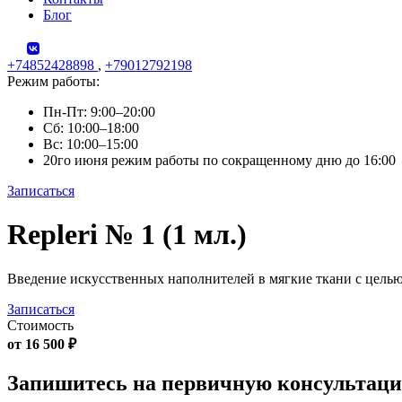
Блог
+74852428898
,
+79012792198
Режим работы:
Пн-Пт: 9:00–20:00
Сб: 10:00–18:00
Вс: 10:00–15:00
20го июня режим работы по сокращенному дню до 16:00
Записаться
Skip
Repleri № 1 (1 мл.)
to
content
Введение искусственных наполнителей в мягкие ткани с цель
Записаться
Стоимость
от 16 500 ₽
Запишитесь на первичную консультац