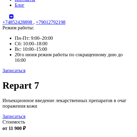
Блог
+74852428898
,
+79012792198
Режим работы:
Пн-Пт: 9:00–20:00
Сб: 10:00–18:00
Вс: 10:00–15:00
20го июня режим работы по сокращенному дню до
16:00
Записаться
Skip
Repart 7
to
content
Инъекционное введение лекарственных препаратов в очаг
поражения кожи
Записаться
Стоимость
от 11 900 ₽