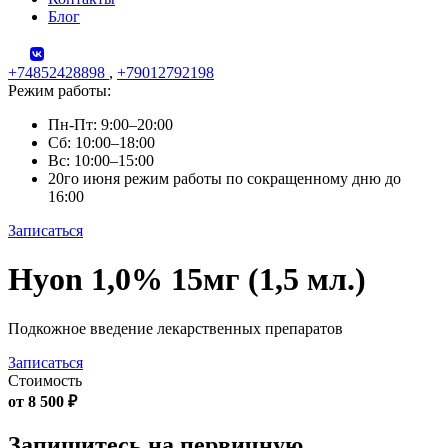
Блог
+74852428898
,
+79012792198
Режим работы:
Пн-Пт: 9:00–20:00
Сб: 10:00–18:00
Вс: 10:00–15:00
20го июня режим работы по сокращенному дню до
16:00
Записаться
Skip
Hyon 1,0% 15мг (1,5 мл.)
to
content
Подкожное введение лекарственных препаратов
Записаться
Стоимость
от 8 500 ₽
Запишитесь на первичную