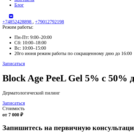
Блог
+74852428898
,
+79012792198
Режим работы:
Пн-Пт: 9:00–20:00
Сб: 10:00–18:00
Вс: 10:00–15:00
20го июня режим работы по сокращенному дню до 16:00
Записаться
Skip
Block Age PeeL Gel 5% с 50% 
to
content
Дерматологический пилинг
Записаться
Стоимость
от 7 000 ₽
Запишитесь на первичную консультац