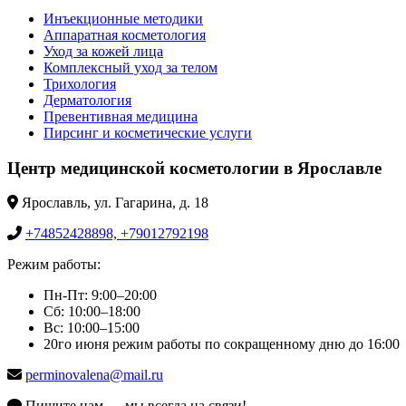
Инъекционные методики
Аппаратная косметология
Уход за кожей лица
Комплексный уход за телом
Трихология
Дерматология
Превентивная медицина
Пирсинг и косметические услуги
Центр медицинской косметологии в Ярославле
Ярославль, ул. Гагарина, д. 18
+74852428898, +79012792198
Режим работы:
Пн-Пт: 9:00–20:00
Сб: 10:00–18:00
Вс: 10:00–15:00
20го июня режим работы по сокращенному дню до 16:00
perminovalena@mail.ru
Пишите нам — мы всегда на связи!