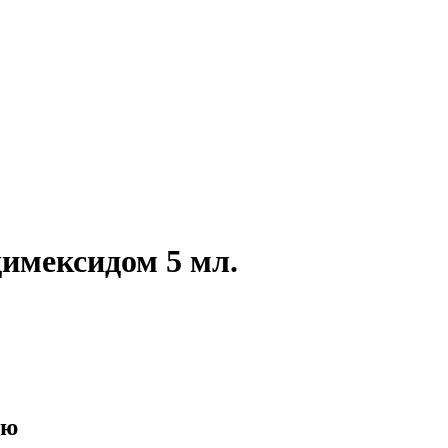
димексидом 5 мл.
ию