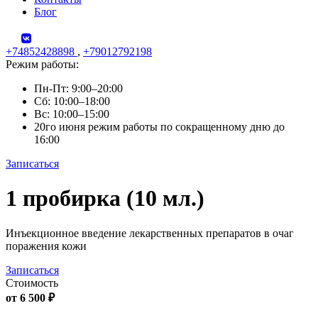
Блог
+74852428898
,
+79012792198
Режим работы:
Пн-Пт: 9:00–20:00
Сб: 10:00–18:00
Вс: 10:00–15:00
20го июня режим работы по сокращенному дню до
16:00
Записаться
Skip
1 пробирка (10 мл.)
to
content
Инъекционное введение лекарственных препаратов в очаг
поражения кожи
Записаться
Стоимость
от 6 500 ₽