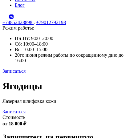
Блог
+74852428898
,
+79012792198
Режим работы:
Пн-Пт: 9:00–20:00
Сб: 10:00–18:00
Вс: 10:00–15:00
20го июня режим работы по сокращенному дню до
16:00
Записаться
Skip
Ягодицы
to
content
Лазерная шлифовка кожи
Записаться
Стоимость
от 18 000 ₽
Запишитесь на первичную