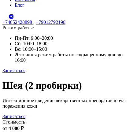
Блог
+74852428898
,
+79012792198
Режим работы:
Пн-Пт: 9:00–20:00
Сб: 10:00–18:00
Вс: 10:00–15:00
20го июня режим работы по сокращенному дню до
16:00
Записаться
Skip
Шея (2 пробирки)
to
content
Инъекционное введение лекарственных препаратов в очаг
поражения кожи
Записаться
Стоимость
от 4 000 ₽