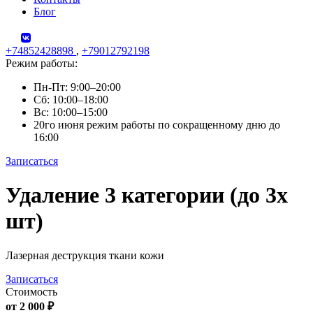
Блог
+74852428898
,
+79012792198
Режим работы:
Пн-Пт: 9:00–20:00
Сб: 10:00–18:00
Вс: 10:00–15:00
20го июня режим работы по сокращенному дню до
16:00
Записаться
Skip
Удаление 3 категории (до 3х
to
content
шт)
Лазерная деструкция ткани кожи
Записаться
Стоимость
от 2 000 ₽