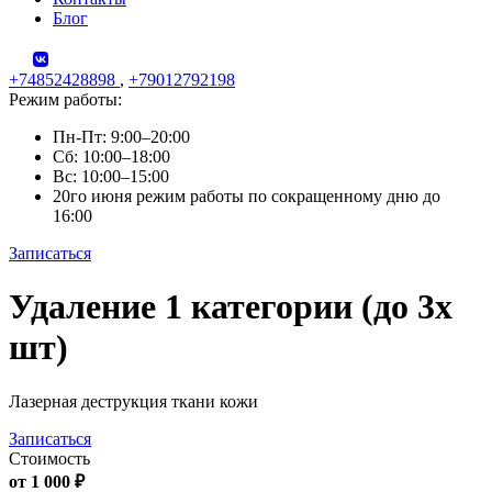
Блог
+74852428898
,
+79012792198
Режим работы:
Пн-Пт: 9:00–20:00
Сб: 10:00–18:00
Вс: 10:00–15:00
20го июня режим работы по сокращенному дню до
16:00
Записаться
Skip
Удаление 1 категории (до 3х
to
content
шт)
Лазерная деструкция ткани кожи
Записаться
Стоимость
от 1 000 ₽