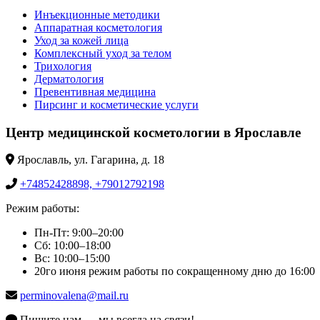
Инъекционные методики
Аппаратная косметология
Уход за кожей лица
Комплексный уход за телом
Трихология
Дерматология
Превентивная медицина
Пирсинг и косметические услуги
Центр медицинской косметологии в Ярославле
Ярославль, ул. Гагарина, д. 18
+74852428898, +79012792198
Режим работы:
Пн-Пт: 9:00–20:00
Сб: 10:00–18:00
Вс: 10:00–15:00
20го июня режим работы по сокращенному дню до 16:00
perminovalena@mail.ru
Пишите нам — мы всегда на связи!