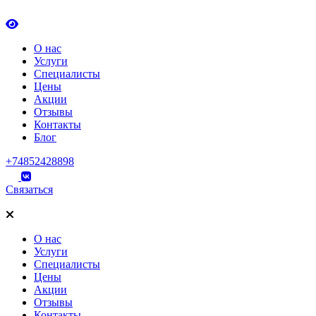
О нас
Услуги
Специалисты
Цены
Акции
Отзывы
Контакты
Блог
+74852428898
Связаться
О нас
Услуги
Специалисты
Цены
Акции
Отзывы
Контакты