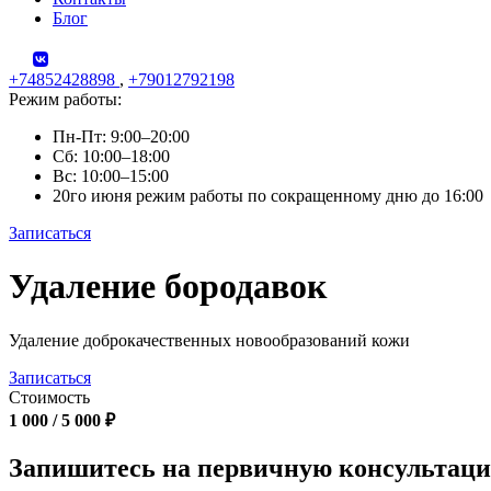
Блог
+74852428898
,
+79012792198
Режим работы:
Пн-Пт: 9:00–20:00
Сб: 10:00–18:00
Вс: 10:00–15:00
20го июня режим работы по сокращенному дню до 16:00
Записаться
Skip
Удаление бородавок
to
content
Удаление доброкачественных новообразований кожи
Записаться
Стоимость
1 000 / 5 000 ₽
Запишитесь на первичную консультац