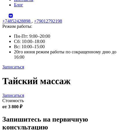
Блог
+74852428898
,
+79012792198
Режим работы:
Пн-Пт: 9:00–20:00
Сб: 10:00–18:00
Вс: 10:00–15:00
20го июня режим работы по сокращенному дню до
16:00
Записаться
Skip
Тайский массаж
to
content
Записаться
Стоимость
от 3 800 ₽
Запишитесь на первичную
консультацию