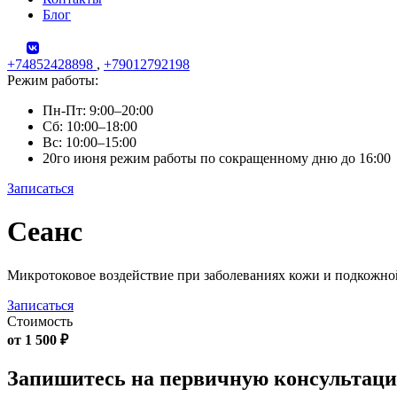
Блог
+74852428898
,
+79012792198
Режим работы:
Пн-Пт: 9:00–20:00
Сб: 10:00–18:00
Вс: 10:00–15:00
20го июня режим работы по сокращенному дню до 16:00
Записаться
Skip
Сеанс
to
content
Микротоковое воздействие при заболеваниях кожи и подкожно
Записаться
Стоимость
от 1 500 ₽
Запишитесь на первичную консультац