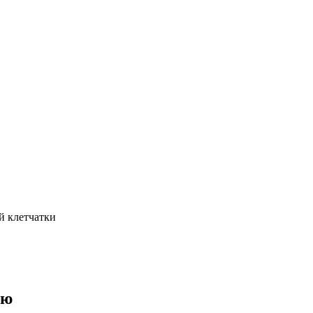
й клетчатки
ию