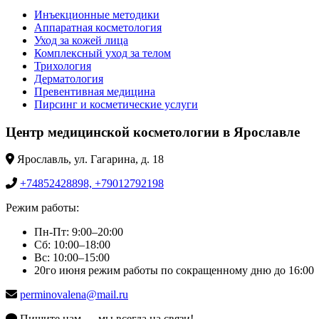
Инъекционные методики
Аппаратная косметология
Уход за кожей лица
Комплексный уход за телом
Трихология
Дерматология
Превентивная медицина
Пирсинг и косметические услуги
Центр медицинской косметологии в Ярославле
Ярославль, ул. Гагарина, д. 18
+74852428898, +79012792198
Режим работы:
Пн-Пт: 9:00–20:00
Сб: 10:00–18:00
Вс: 10:00–15:00
20го июня режим работы по сокращенному дню до 16:00
perminovalena@mail.ru
Пишите нам — мы всегда на связи!