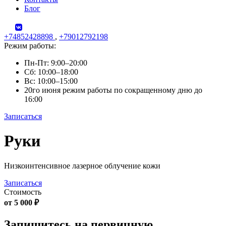
Блог
+74852428898
,
+79012792198
Режим работы:
Пн-Пт: 9:00–20:00
Сб: 10:00–18:00
Вс: 10:00–15:00
20го июня режим работы по сокращенному дню до
16:00
Записаться
Skip
Руки
to
content
Низкоинтенсивное лазерное облучение кожи
Записаться
Стоимость
от 5 000 ₽
Запишитесь на первичную