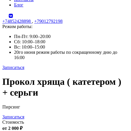
Блог
+74852428898
,
+79012792198
Режим работы:
Пн-Пт: 9:00–20:00
Сб: 10:00–18:00
Вс: 10:00–15:00
20го июня режим работы по сокращенному дню до
16:00
Записаться
Skip
Прокол хряща ( катетером )
to
content
+ серьги
Пирсинг
Записаться
Стоимость
от 2 000 ₽