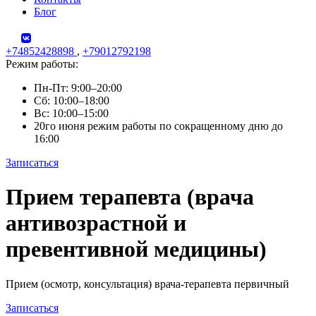
Блог
+74852428898
,
+79012792198
Режим работы:
Пн-Пт: 9:00–20:00
Сб: 10:00–18:00
Вс: 10:00–15:00
20го июня режим работы по сокращенному дню до
16:00
Записаться
Skip
Прием терапевта (врача
to
content
антивозрастной и
превентивной медицины)
Прием (осмотр, консультация) врача-терапевта первичный
Записаться