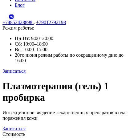
Блог
+74852428898
,
+79012792198
Режим работы:
Пн-Пт: 9:00–20:00
Сб: 10:00–18:00
Вс: 10:00–15:00
20го июня режим работы по сокращенному дню до
16:00
Записаться
Skip
Плазмотерапия (гель) 1
to
content
пробирка
Инъекционное введение лекарственных препаратов в очаг
поражения кожи
Записаться
Стоимость