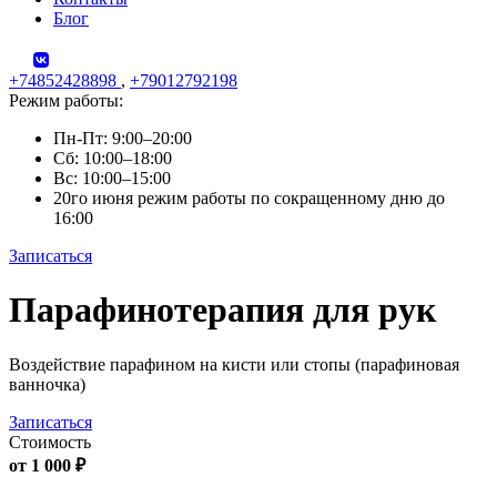
Блог
+74852428898
,
+79012792198
Режим работы:
Пн-Пт: 9:00–20:00
Сб: 10:00–18:00
Вс: 10:00–15:00
20го июня режим работы по сокращенному дню до
16:00
Записаться
Skip
Парафинотерапия для рук
to
content
Воздействие парафином на кисти или стопы (парафиновая
ванночка)
Записаться
Стоимость
от 1 000 ₽