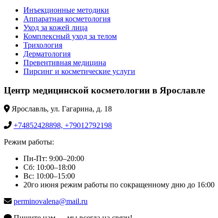
Инъекционные методики
Аппаратная косметология
Уход за кожей лица
Комплексный уход за телом
Трихология
Дерматология
Превентивная медицина
Пирсинг и косметические услуги
Центр медицинской косметологии в Ярославле
Ярославль, ул. Гагарина, д. 18
+74852428898, +79012792198
Режим работы:
Пн-Пт: 9:00–20:00
Сб: 10:00–18:00
Вс: 10:00–15:00
20го июня режим работы по сокращенному дню до 16:00
perminovalena@mail.ru
Пишите нам — мы всегда на связи!