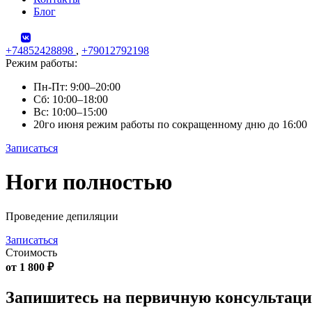
Блог
+74852428898
,
+79012792198
Режим работы:
Пн-Пт: 9:00–20:00
Сб: 10:00–18:00
Вс: 10:00–15:00
20го июня режим работы по сокращенному дню до 16:00
Записаться
Skip
Ноги полностью
to
content
Проведение депиляции
Записаться
Стоимость
от 1 800 ₽
Запишитесь на первичную консультац