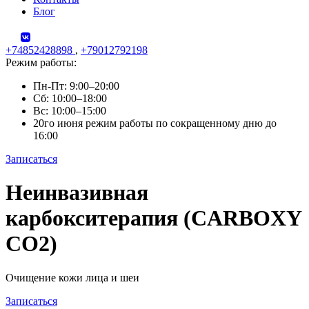
Блог
+74852428898
,
+79012792198
Режим работы:
Пн-Пт: 9:00–20:00
Сб: 10:00–18:00
Вс: 10:00–15:00
20го июня режим работы по сокращенному дню до
16:00
Записаться
Skip
Неинвазивная
to
content
карбокситерапия (CARBOXY
CO2)
Очищение кожи лица и шеи
Записаться