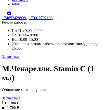
Блог
+74852428898
,
+79012792198
Режим работы:
Пн-Пт: 9:00–20:00
Сб: 10:00–18:00
Вс: 10:00–15:00
20го июня режим работы по сокращенному дню до
16:00
Записаться
Skip
М.Чекарелли. Stamin C (1
to
content
мл)
Очищение кожи лица и шеи
Записаться
Стоимость
от 1 700 ₽