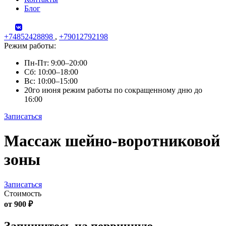
Блог
+74852428898
,
+79012792198
Режим работы:
Пн-Пт: 9:00–20:00
Сб: 10:00–18:00
Вс: 10:00–15:00
20го июня режим работы по сокращенному дню до
16:00
Записаться
Skip
Массаж шейно-воротниковой
to
content
зоны
Записаться
Стоимость
от 900 ₽
Запишитесь на первичную