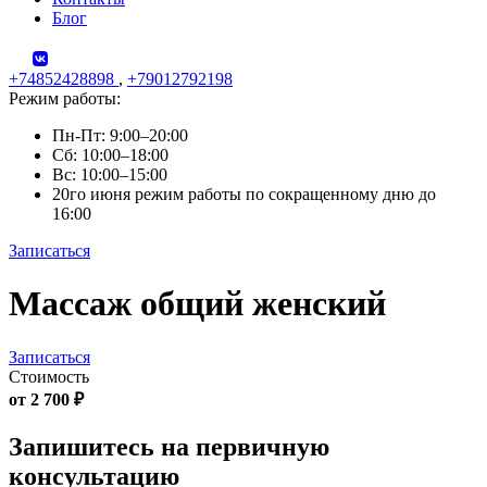
Блог
+74852428898
,
+79012792198
Режим работы:
Пн-Пт: 9:00–20:00
Сб: 10:00–18:00
Вс: 10:00–15:00
20го июня режим работы по сокращенному дню до
16:00
Записаться
Skip
Массаж общий женский
to
content
Записаться
Стоимость
от 2 700 ₽
Запишитесь на первичную
консультацию