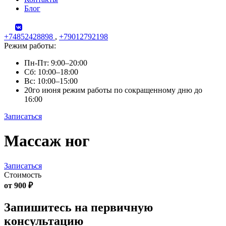
Блог
+74852428898
,
+79012792198
Режим работы:
Пн-Пт: 9:00–20:00
Сб: 10:00–18:00
Вс: 10:00–15:00
20го июня режим работы по сокращенному дню до
16:00
Записаться
Skip
Массаж ног
to
content
Записаться
Стоимость
от 900 ₽
Запишитесь на первичную
консультацию