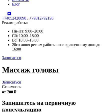
Блог
+74852428898
,
+79012792198
Режим работы:
Пн-Пт: 9:00–20:00
Сб: 10:00–18:00
Вс: 10:00–15:00
20го июня режим работы по сокращенному дню до
16:00
Записаться
Skip
Массаж головы
to
content
Записаться
Стоимость
от 700 ₽
Запишитесь на первичную
консультацию