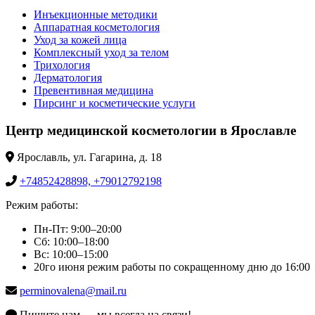
Инъекционные методики
Аппаратная косметология
Уход за кожей лица
Комплексный уход за телом
Трихология
Дерматология
Превентивная медицина
Пирсинг и косметические услуги
Центр медицинской косметологии в Ярославле
Ярославль, ул. Гагарина, д. 18
+74852428898, +79012792198
Режим работы:
Пн-Пт: 9:00–20:00
Сб: 10:00–18:00
Вс: 10:00–15:00
20го июня режим работы по сокращенному дню до 16:00
perminovalena@mail.ru
Пишите нам — мы всегда на связи!