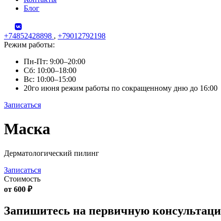
Блог
+74852428898
,
+79012792198
Режим работы:
Пн-Пт: 9:00–20:00
Сб: 10:00–18:00
Вс: 10:00–15:00
20го июня режим работы по сокращенному дню до 16:00
Записаться
Skip
Маска
to
content
Дерматологический пилинг
Записаться
Стоимость
от 600 ₽
Запишитесь на первичную консультац