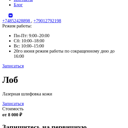
Блог
+74852428898
,
+79012792198
Режим работы:
Пн-Пт: 9:00–20:00
Сб: 10:00–18:00
Вс: 10:00–15:00
20го июня режим работы по сокращенному дню до
16:00
Записаться
Skip
Лоб
to
content
Лазерная шлифовка кожи
Записаться
Стоимость
от 8 000 ₽
Запишитесь на первичную