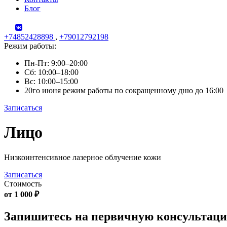
Блог
+74852428898
,
+79012792198
Режим работы:
Пн-Пт: 9:00–20:00
Сб: 10:00–18:00
Вс: 10:00–15:00
20го июня режим работы по сокращенному дню до 16:00
Записаться
Skip
Лицо
to
content
Низкоинтенсивное лазерное облучение кожи
Записаться
Стоимость
от 1 000 ₽
Запишитесь на первичную консультац