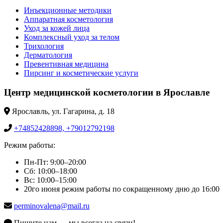
Инъекционные методики
Аппаратная косметология
Уход за кожей лица
Комплексный уход за телом
Трихология
Дерматология
Превентивная медицина
Пирсинг и косметические услуги
Центр медицинской косметологии в Ярославле
Ярославль, ул. Гагарина, д. 18
+74852428898, +79012792198
Режим работы:
Пн-Пт: 9:00–20:00
Сб: 10:00–18:00
Вс: 10:00–15:00
20го июня режим работы по сокращенному дню до 16:00
perminovalena@mail.ru
Пишите нам — мы всегда на связи!