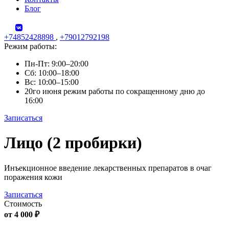
Блог
+74852428898
,
+79012792198
Режим работы:
Пн-Пт: 9:00–20:00
Сб: 10:00–18:00
Вс: 10:00–15:00
20го июня режим работы по сокращенному дню до
16:00
Записаться
Skip
Лицо (2 пробирки)
to
content
Инъекционное введение лекарственных препаратов в очаг
поражения кожи
Записаться
Стоимость
от 4 000 ₽