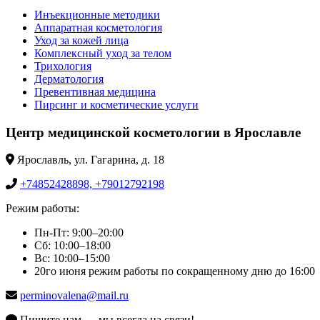
Инъекционные методики
Аппаратная косметология
Уход за кожей лица
Комплексный уход за телом
Трихология
Дерматология
Превентивная медицина
Пирсинг и косметические услуги
Центр медицинской косметологии в Ярославле
Ярославль, ул. Гагарина, д. 18
+74852428898, +79012792198
Режим работы:
Пн-Пт: 9:00–20:00
Сб: 10:00–18:00
Вс: 10:00–15:00
20го июня режим работы по сокращенному дню до 16:00
perminovalena@mail.ru
Пишите нам — мы всегда на связи!