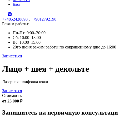
Блог
+74852428898
,
+79012792198
Режим работы:
Пн-Пт: 9:00–20:00
Сб: 10:00–18:00
Вс: 10:00–15:00
20го июня режим работы по сокращенному дню до 16:00
Записаться
Skip
Лицо + шея + декольте
to
content
Лазерная шлифовка кожи
Записаться
Стоимость
от 25 000 ₽
Запишитесь на первичную консультац