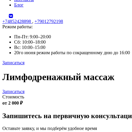
Блог
+74852428898
,
+79012792198
Режим работы:
Пн-Пт: 9:00–20:00
Сб: 10:00–18:00
Вс: 10:00–15:00
20го июня режим работы по сокращенному дню до 16:00
Записаться
Skip
Лимфодренажный массаж
to
content
Записаться
Стоимость
от 2 000 ₽
Запишитесь на первичную консультац
Оставьте заявку, и мы подберём удобное время