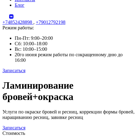
Блог
+74852428898
,
+79012792198
Режим работы:
Пн-Пт: 9:00–20:00
Сб: 10:00–18:00
Вс: 10:00–15:00
20го июня режим работы по сокращенному дню до
16:00
Записаться
Skip
Ламинирование
to
content
бровей+окраска
Услуги по окраске бровей и ресниц, коррекции формы бровей,
наращиванию ресниц, завивке ресниц
Записаться
Стоимость