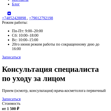
Блог
+74852428898
,
+79012792198
Режим работы:
Пн-Пт: 9:00–20:00
Сб: 10:00–18:00
Вс: 10:00–15:00
20го июня режим работы по сокращенному дню до
16:00
Записаться
Skip
Консультация специалиста
to
content
по уходу за лицом
Прием (осмотр, консультация) врача-косметолога первичный
Записаться
Стоимость
от 1 500 ₽