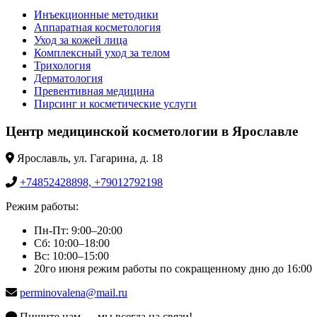
Инъекционные методики
Аппаратная косметология
Уход за кожей лица
Комплексный уход за телом
Трихология
Дерматология
Превентивная медицина
Пирсинг и косметические услуги
Центр медицинской косметологии в Ярославле
Ярославль, ул. Гагарина, д. 18
+74852428898, +79012792198
Режим работы:
Пн-Пт: 9:00–20:00
Сб: 10:00–18:00
Вс: 10:00–15:00
20го июня режим работы по сокращенному дню до 16:00
perminovalena@mail.ru
Пишите нам — мы всегда на связи!