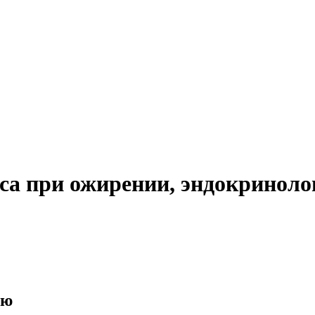
са при ожирении, эндокриноло
ию