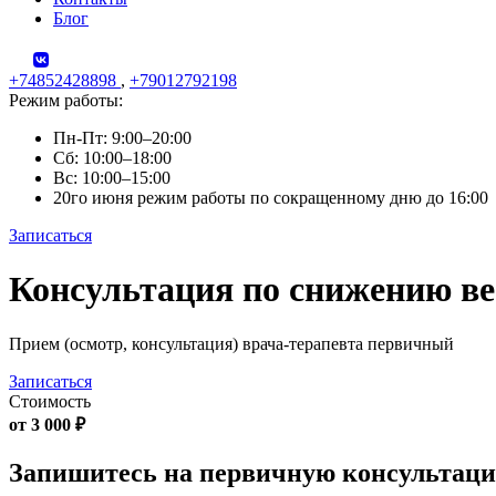
Блог
+74852428898
,
+79012792198
Режим работы:
Пн-Пт: 9:00–20:00
Сб: 10:00–18:00
Вс: 10:00–15:00
20го июня режим работы по сокращенному дню до 16:00
Записаться
Skip
Консультация по снижению ве
to
content
Прием (осмотр, консультация) врача-терапевта первичный
Записаться
Стоимость
от 3 000 ₽
Запишитесь на первичную консультац