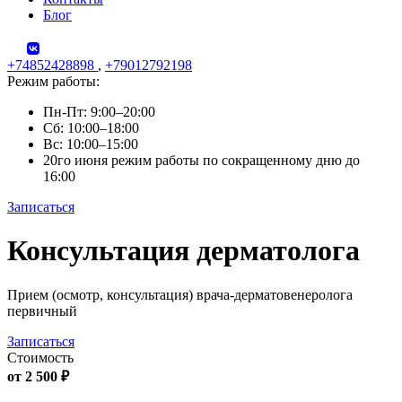
Блог
+74852428898
,
+79012792198
Режим работы:
Пн-Пт: 9:00–20:00
Сб: 10:00–18:00
Вс: 10:00–15:00
20го июня режим работы по сокращенному дню до
16:00
Записаться
Skip
Консультация дерматолога
to
content
Прием (осмотр, консультация) врача-дерматовенеролога
первичный
Записаться
Стоимость
от 2 500 ₽