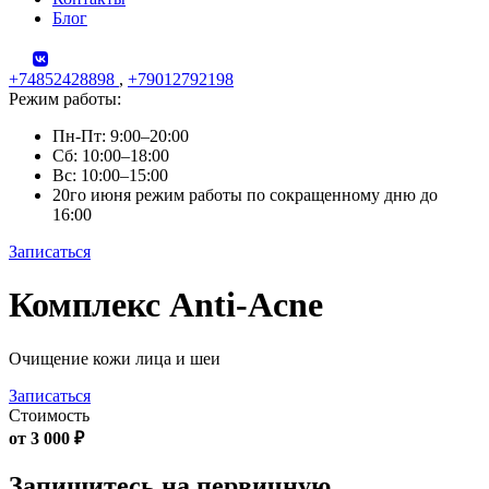
Блог
+74852428898
,
+79012792198
Режим работы:
Пн-Пт: 9:00–20:00
Сб: 10:00–18:00
Вс: 10:00–15:00
20го июня режим работы по сокращенному дню до
16:00
Записаться
Skip
Комплекс Anti-Acne
to
content
Очищение кожи лица и шеи
Записаться
Стоимость
от 3 000 ₽
Запишитесь на первичную