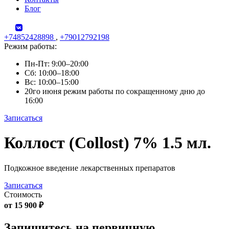
Блог
+74852428898
,
+79012792198
Режим работы:
Пн-Пт: 9:00–20:00
Сб: 10:00–18:00
Вс: 10:00–15:00
20го июня режим работы по сокращенному дню до
16:00
Записаться
Skip
Коллост (Collost) 7% 1.5 мл.
to
content
Подкожное введение лекарственных препаратов
Записаться
Стоимость
от 15 900 ₽
Запишитесь на первичную