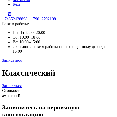
Блог
+74852428898
,
+79012792198
Режим работы:
Пн-Пт: 9:00–20:00
Сб: 10:00–18:00
Вс: 10:00–15:00
20го июня режим работы по сокращенному дню до
16:00
Записаться
Skip
Классический
to
content
Записаться
Стоимость
от 2 200 ₽
Запишитесь на первичную
консультацию