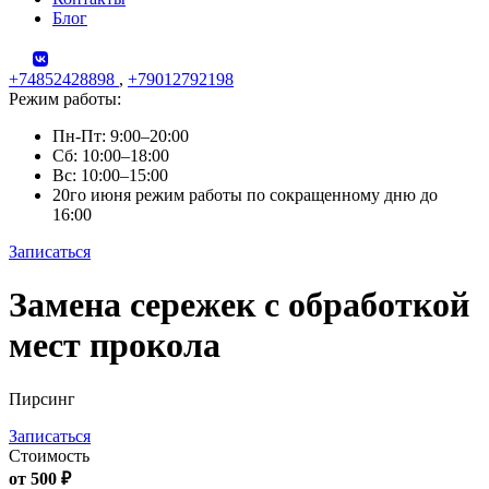
Блог
+74852428898
,
+79012792198
Режим работы:
Пн-Пт: 9:00–20:00
Сб: 10:00–18:00
Вс: 10:00–15:00
20го июня режим работы по сокращенному дню до
16:00
Записаться
Skip
Замена сережек c обработкой
to
content
мест прокола
Пирсинг
Записаться
Стоимость
от 500 ₽