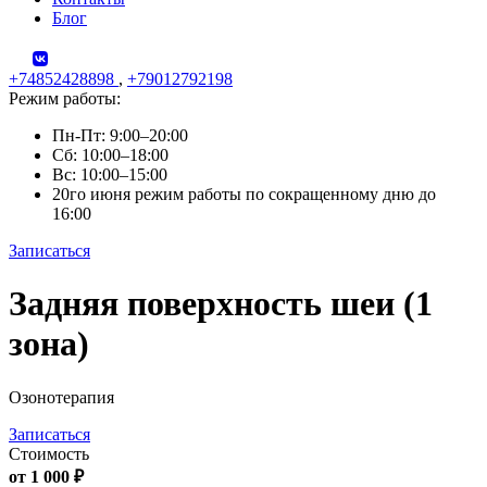
Блог
+74852428898
,
+79012792198
Режим работы:
Пн-Пт: 9:00–20:00
Сб: 10:00–18:00
Вс: 10:00–15:00
20го июня режим работы по сокращенному дню до
16:00
Записаться
Skip
Задняя поверхность шеи (1
to
content
зона)
Озонотерапия
Записаться
Стоимость
от 1 000 ₽