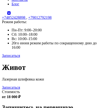
Блог
+74852428898
,
+79012792198
Режим работы:
Пн-Пт: 9:00–20:00
Сб: 10:00–18:00
Вс: 10:00–15:00
20го июня режим работы по сокращенному дню до
16:00
Записаться
Skip
Живот
to
content
Лазерная шлифовка кожи
Записаться
Стоимость
от 18 000 ₽
Запишитесь на первичную