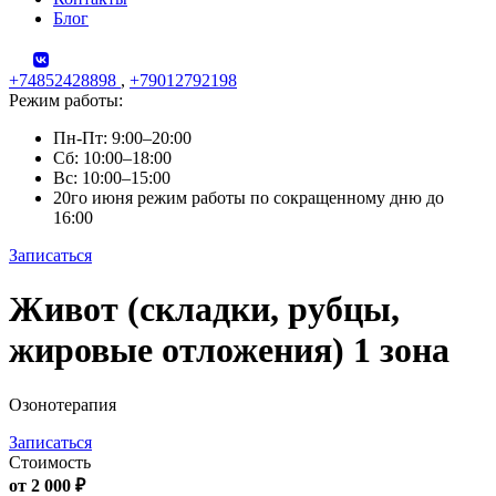
Блог
+74852428898
,
+79012792198
Режим работы:
Пн-Пт: 9:00–20:00
Сб: 10:00–18:00
Вс: 10:00–15:00
20го июня режим работы по сокращенному дню до
16:00
Записаться
Skip
Живот (складки, рубцы,
to
content
жировые отложения) 1 зона
Озонотерапия
Записаться
Стоимость
от 2 000 ₽