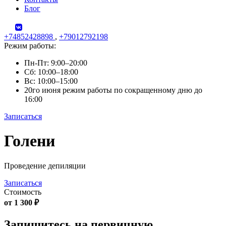
Блог
+74852428898
,
+79012792198
Режим работы:
Пн-Пт: 9:00–20:00
Сб: 10:00–18:00
Вс: 10:00–15:00
20го июня режим работы по сокращенному дню до
16:00
Записаться
Skip
Голени
to
content
Проведение депиляции
Записаться
Стоимость
от 1 300 ₽
Запишитесь на первичную