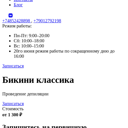
Блог
+74852428898
,
+79012792198
Режим работы:
Пн-Пт: 9:00–20:00
Сб: 10:00–18:00
Вс: 10:00–15:00
20го июня режим работы по сокращенному дню до
16:00
Записаться
Skip
Бикини классика
to
content
Проведение депиляции
Записаться
Стоимость
от 1 300 ₽
Запишитесь на первичную