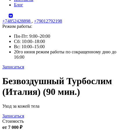
Блог
+74852428898
,
+79012792198
Режим работы:
Пн-Пт: 9:00–20:00
Сб: 10:00–18:00
Вс: 10:00–15:00
20го июня режим работы по сокращенному дню до
16:00
Записаться
Skip
Безвоздушный Турбослим
to
content
(Италия) (90 мин.)
Уход за кожей тела
Записаться
Стоимость
от 7 000 ₽