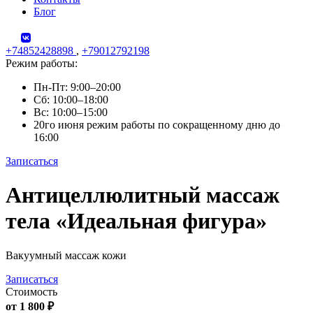
Блог
+74852428898
,
+79012792198
Режим работы:
Пн-Пт: 9:00–20:00
Сб: 10:00–18:00
Вс: 10:00–15:00
20го июня режим работы по сокращенному дню до
16:00
Записаться
Skip
Антицеллюлитный массаж
to
content
тела «Идеальная фигура»
Вакуумный массаж кожи
Записаться
Стоимость
от 1 800 ₽