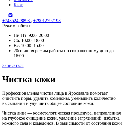
Блог
+74852428898
,
+79012792198
Режим работы:
Пн-Пт: 9:00–20:00
Сб: 10:00–18:00
Вс: 10:00–15:00
20го июня режим работы по сокращенному дню до
16:00
Записаться
Skip
Чистка кожи
to
content
Профессиональная чистка лица в Ярославле помогает
очистить поры, удалить комедоны, уменьшить количество
высыпаний и улучшить общее состояние кожи.
Чистка лица — косметологическая процедура, направленная
на глубокое очищение кожи, удаление загрязнений, избытка
кожного сала и комедонов. В зависимости от состояния кожи